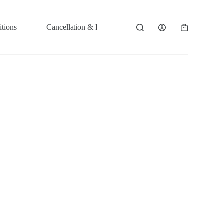
tions
Cancellation & Refund Policy
Shopping
cart