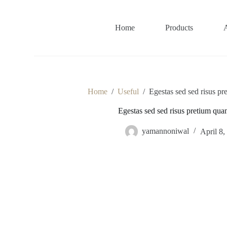
S
k
i
Home
Products
p
t
o
c
o
n
t
Home
/
Useful
/
Egestas sed sed risus p
e
n
Egestas sed sed risus pretium qua
t
yamannoniwal
April 8,