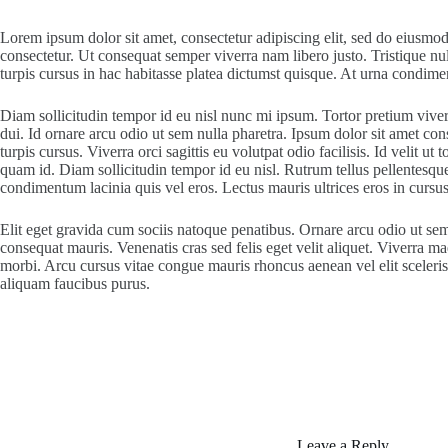
Lorem ipsum dolor sit amet, consectetur adipiscing elit, sed do eiusmod
consectetur. Ut consequat semper viverra nam libero justo. Tristique nul
turpis cursus in hac habitasse platea dictumst quisque. At urna condime
Diam sollicitudin tempor id eu nisl nunc mi ipsum. Tortor pretium viverr
dui. Id ornare arcu odio ut sem nulla pharetra. Ipsum dolor sit amet con
turpis cursus. Viverra orci sagittis eu volutpat odio facilisis. Id velit
quam id. Diam sollicitudin tempor id eu nisl. Rutrum tellus pellentesque 
condimentum lacinia quis vel eros. Lectus mauris ultrices eros in cursus
Elit eget gravida cum sociis natoque penatibus. Ornare arcu odio ut sem 
consequat mauris. Venenatis cras sed felis eget velit aliquet. Viverra m
morbi. Arcu cursus vitae congue mauris rhoncus aenean vel elit scelerisqu
aliquam faucibus purus.
Leave a Reply