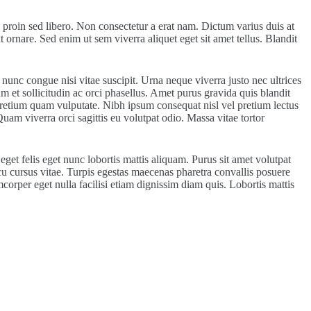
 proin sed libero. Non consectetur a erat nam. Dictum varius duis at
 ornare. Sed enim ut sem viverra aliquet eget sit amet tellus. Blandit
 nunc congue nisi vitae suscipit. Urna neque viverra justo nec ultrices
m et sollicitudin ac orci phasellus. Amet purus gravida quis blandit
us pretium quam vulputate. Nibh ipsum consequat nisl vel pretium lectus
Quam viverra orci sagittis eu volutpat odio. Massa vitae tortor
get felis eget nunc lobortis mattis aliquam. Purus sit amet volutpat
rcu cursus vitae. Turpis egestas maecenas pharetra convallis posuere
mcorper eget nulla facilisi etiam dignissim diam quis. Lobortis mattis