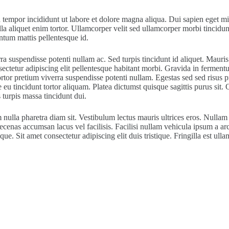
 tempor incididunt ut labore et dolore magna aliqua. Dui sapien eget mi
la aliquet enim tortor. Ullamcorper velit sed ullamcorper morbi tincidunt
ntum mattis pellentesque id.
a suspendisse potenti nullam ac. Sed turpis tincidunt id aliquet. Mauris
sectetur adipiscing elit pellentesque habitant morbi. Gravida in fermentu
 ut tortor pretium viverra suspendisse potenti nullam. Egestas sed sed ris
eu tincidunt tortor aliquam. Platea dictumst quisque sagittis purus sit. 
 turpis massa tincidunt dui.
nulla pharetra diam sit. Vestibulum lectus mauris ultrices eros. Nullam e
aecenas accumsan lacus vel facilisis. Facilisi nullam vehicula ipsum a a
e. Sit amet consectetur adipiscing elit duis tristique. Fringilla est ulla