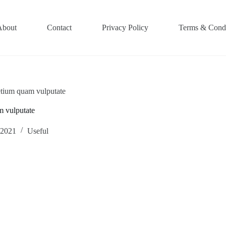
About
Contact
Privacy Policy
Terms & Condi
retium quam vulputate
m vulputate
 2021
Useful